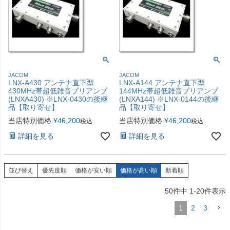
JACOM
JACOM
LNX-A430 アンテナ直下型
LNX-A144 アンテナ直下型
430MHz帯超低雑音プリアンプ
144MHz帯超低雑音プリアンプ
(LNXA430) ※LNX-0430の後継
(LNXA144) ※LNX-0144の後継
品【取り寄せ】
品【取り寄せ】
当店特別価格
¥
46,200
当店特別価格
¥
46,200
税込
税込
詳細を見る
詳細を見る
並び替え
優先度順
価格が安い順
価格が高い順
新着順
50
件中
1
-
20
件表示
1
2
3