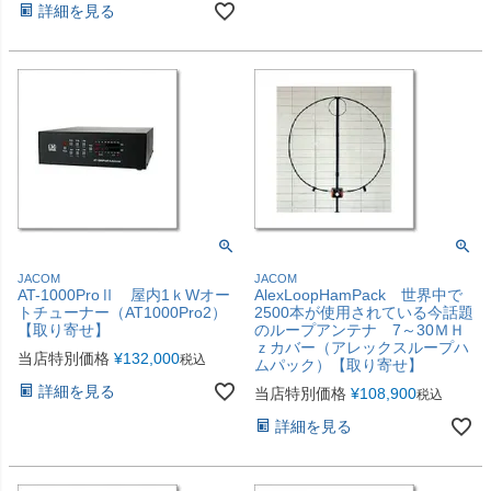
詳細を見る
JACOM
JACOM
AT-1000ProⅡ 屋内1ｋWオー
AlexLoopHamPack 世界中で
トチューナー（AT1000Pro2）
2500本が使用されている今話題
【取り寄せ】
のループアンテナ 7～30ＭＨ
ｚカバー（アレックスループハ
当店特別価格
¥
132,000
税込
ムパック）【取り寄せ】
詳細を見る
当店特別価格
¥
108,900
税込
詳細を見る