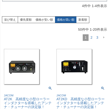
4
件中
1
-
4
件表示
並び替え
優先度順
価格が安い順
価格が高い順
新着順
50
件中
1
-
20
件表示
1
2
3
JACOM
JACOM
AT2K 高精度な小型ローラー
AT2KD 高精度な小型ローラー
インダクターを搭載したアンテ
インダクターを搭載したアンテ
ナ・チューナーの決定版！
ナ・チューナーの決定版！