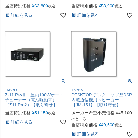
当店特別価格
¥
63,800
当店特別価格
¥
53,900
税込
税込
詳細を見る
詳細を見る
JACOM
JACOM
Z-11 ProⅡ 屋内100Wオート
DESKTOP デスクトップ型DSP
チューナー（電池駆動可）
内蔵通信機用スピーカー
（Z11 Pro2）【取り寄せ】
【JM-151】【取り寄せ】
当店特別価格
¥
51,150
メーカー希望小売価格
¥
45,100
税込
のところ
詳細を見る
当店特別価格
¥
49,500
税込
詳細を見る