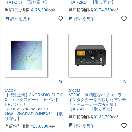
（AT-2K）【取り寄せ】
（AT-2KD）【取り寄せ】
当店特別価格
¥
178,200
当店特別価格
¥
174,350
税込
税込
詳細を見る
詳細を見る
JACOM
JACOM
【特殊送料】JNCRADIO JHEX-
AT500 高精度な小型ローラー
6 ヘックスビーム・6バンド
インダクターを搭載したアンテ
HFアンテナ
ナ・チューナーの決定版！
14/18/21/24/28/50MHｚ
（AT-500）【取り寄せ】
2kW（JNCRADIOJHEX6）【取
当店特別価格
¥
139,700
税込
り寄せ】
詳細を見る
当店特別価格
¥
163,900
税込