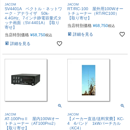
JACOM
JACOM
SV4401A ベクトル・ネットワ
RT/RC-100 屋外用100Wオー
ーク・アナライザ 50k-
トチューナー（RT/RC100）
4.4GHz、7インチ静電容量式タ
【取り寄せ】
ッチ画面（SV-4401A）【取り
当店特別価格
¥
68,750
税込
寄せ】
詳細を見る
当店特別価格
¥
68,750
税込
詳細を見る
JACOM
JACOM
AT-100ProⅡ 屋内100Wオー
【メーカー直送/送料実費】KC-
トチューナー（AT100Pro2）
4 4バンド 1kWバーチカル
【取り寄せ】
（KC4）