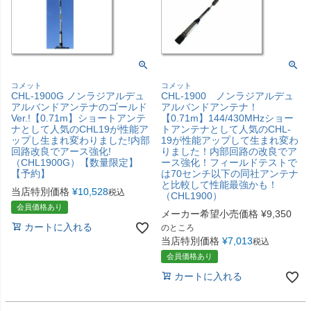
コメット
コメット
CHL-1900G ノンラジアルデュ
CHL-1900 ノンラジアルデュ
アルバンドアンテナのゴールド
アルバンドアンテナ！
Ver.!【0.71m】ショートアンテ
【0.71m】144/430MHzショー
ナとして人気のCHL19が性能ア
トアンテナとして人気のCHL-
ップし生まれ変わりました!内部
19が性能アップして生まれ変わ
回路改良でアース強化!
りました！内部回路の改良でア
（CHL1900G）【数量限定】
ース強化！フィールドテストで
【予約】
は70センチ以下の同社アンテナ
と比較して性能最強かも！
当店特別価格
¥
10,528
税込
（CHL1900）
会員価格あり
メーカー希望小売価格
¥
9,350
カートに入れる
のところ
当店特別価格
¥
7,013
税込
会員価格あり
カートに入れる