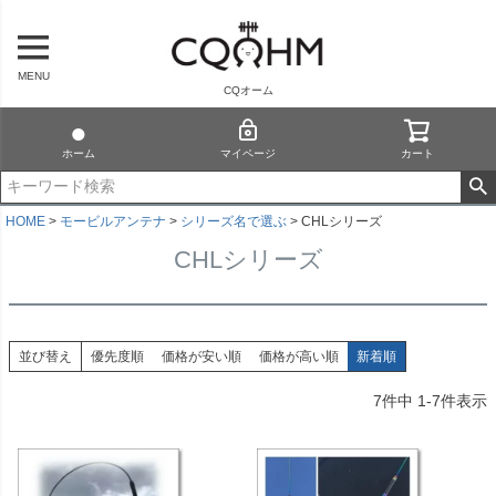
MENU
CQオーム
ホーム
マイページ
カート
HOME
モービルアンテナ
シリーズ名で選ぶ
CHLシリーズ
CHLシリーズ
並び替え
優先度順
価格が安い順
価格が高い順
新着順
7
件中
1
-
7
件表示