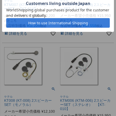
ケテル
ケテル
KTM007 (KTM-007) 1スピーカ
KTM009 (KTM-009) 2スピーカ
ーSET 【KT-014】
ーSET（ステレオ）
メーカー希望小売価格
¥
13,200
メーカー希望小売価格
¥
15,950
のところ
のところ
当店特別価格
¥
11,220
当店特別価格
¥
13,558
税込
税込
詳細を見る
詳細を見る
ケテル
ケテル
KT008 (KT-008) 2スピーカー
KTM006 (KTM-006) 2スピーカ
SET（モノラル）
ーSET（ステレオ） 【KT-
010】
メーカー希望小売価格
¥
12,100
メーカー希望小売価格
¥
15,950