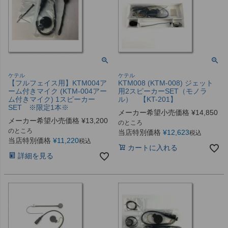
ケテル
ケテル
【フルフェイス用】KTM004ア
KTM008 (KTM-008) ジェット
ーム付きマイク (KTM-004アー
用2スピーカーSET（モノラ
ム付きマイク) 1スピーカー
ル） 【KT-201】
SET ※限定1本※
メーカー希望小売価格
¥
14,850
メーカー希望小売価格
¥
13,200
のところ
のところ
当店特別価格
¥
12,623
税込
当店特別価格
¥
11,220
税込
カートに入れる
詳細を見る