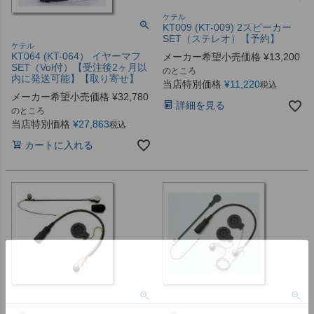
ケテル
KT009 (KT-009) 2スピーカー
SET（ステレオ）【予約】
ケテル
KT064 (KT-064） イヤーマフ
メーカー希望小売価格
¥
13,200
SET（Vol付）【受注後2ヶ月以
のところ
内に発送可能】【取り寄せ】
当店特別価格
¥
11,220
税込
メーカー希望小売価格
¥
32,780
詳細を見る
のところ
当店特別価格
¥
27,863
税込
カートに入れる