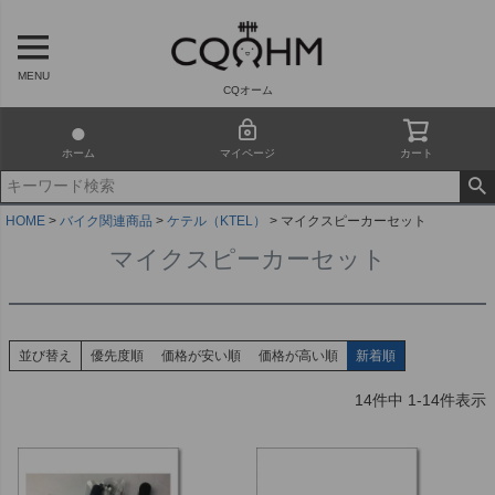
MENU
CQオーム
ホーム
マイページ
カート
HOME
バイク関連商品
ケテル（KTEL）
マイクスピーカーセット
マイクスピーカーセット
並び替え
優先度順
価格が安い順
価格が高い順
新着順
14
件中
1
-
14
件表示