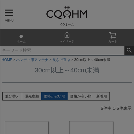
MENU
CQオーム
ホーム
マイページ
カート
HOME
ハンディ用アンテナ
長さで選ぶ
30cm以上～40cm未満
30cm以上～40cm未満
並び替え
優先度順
価格が安い順
価格が高い順
新着順
5
件中
1
-
5
件表示