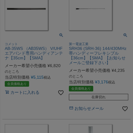
コメット
第一電波工業
AB-35WS （AB35WS） V/UHF
SRH36 (SRH-36) 144/430MHz
エアバンド専用ハンディアンテ
帯ハンディーフレキシブル
ナ【35cm】【SMA】
【36cm】【SMA】【お知らせ
メールご登録下さい】
メーカー希望小売価格
¥
6,820
メーカー希望小売価格
¥
4,235
のところ
のところ
当店特別価格
¥
5,115
税込
当店特別価格
¥
3,176
税込
会員価格あり
会員価格あり
カートに入れる
在庫切れ
お知らせメール