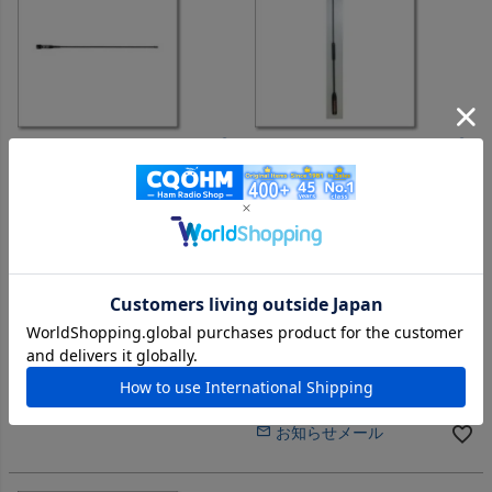
コメット
第一電波工業
SH55 (SH-55) SHシリーズ
SRH951S (SRH-951S)
144/430MHz ワイド受信 4
144/430/1200＆多バンド
バンド【38cm】【BNC】
【35cm】【SMA】/特別ステー
ジ価格【お知らせメールご登録
メーカー希望小売価格
¥
4,730
下さい】
のところ
メーカー希望小売価格
¥
6,655
当店特別価格
¥
3,548
税込
のところ
会員価格あり
当店特別価格
¥
4,992
税込
在庫切れ
会員価格あり
在庫切れ
お知らせメール
お知らせメール