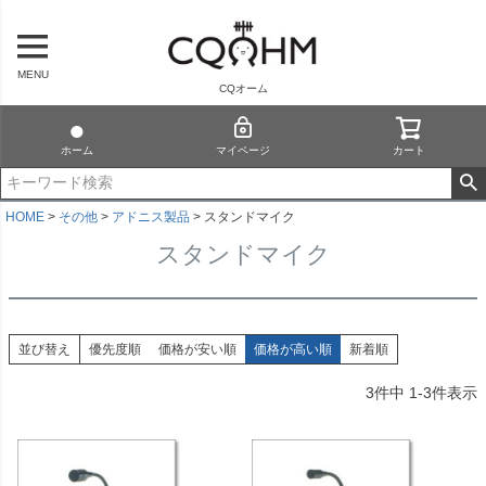
MENU
CQオーム
ホーム
マイページ
カート
HOME
その他
アドニス製品
スタンドマイク
スタンドマイク
並び替え
優先度順
価格が安い順
価格が高い順
新着順
3
件中
1
-
3
件表示