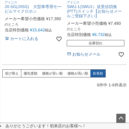
アドニス
アドニス
JX-5G(JX5G) 大型車専用モー
SWU-1(SWU1）送受信切換
ビルマイクロホン
(PTT)スイッチ【お知らせメー
ルご登録下さい】
メーカー希望小売価格
¥
17,380
メーカー希望小売価格
¥
7,480
のところ
のところ
当店特別価格
¥
15,642
税込
当店特別価格
¥
6,732
税込
カートに入れる
在庫切れ
お知らせメール
並び替え
優先度順
価格が安い順
価格が高い順
新着順
6
件中
1
-
6
件表示
ありがとうございます！初来店のお客様へ！
ペー