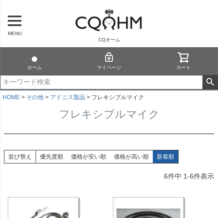
MENU
CQオーム
ホーム
マイページ
カート
HOME
その他
アドニス製品
フレキシブルマイク
フレキシブルマイク
並び替え
優先度順
価格が安い順
価格が高い順
新着順
6
件中
1
-
6
件表示