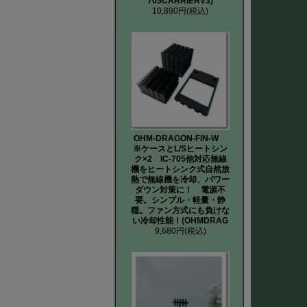
705CARRIERV3)
10,890円
(税込)
OHM-DRAGON-FIN-W
※ケースとL/Sヒートシン
ク×2 IC-705他対応無線
機をヒートシンク式自然放
熱で無線機を冷却、パワー
ダウン対策に！ 電源不
要。シンプル・軽量・静
穏。ファン方式にも負けな
い冷却性能！(OHMDRAG
9,680円
(税込)