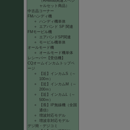
（RHM8B関連スペシ
ャルセット商品）
中古品コーナー
FMハンディ機
ハンディ機単体
エアバンド SP 関連
FMモービル機
エアバンドSP関連
モービル機単体
オールモード機
オールモード機単体
レシーバー【受信機】
CQオームインカムトップペ
ージ
【近】インカムS（～
100ｍ）
【近】インカムM（～
200ｍ）
【近】インカムL（～
500ｍ）
【長】IP無線機（全国
通信）
増波対応モデル
増波非対応モデル
デジ簡・デジコミ