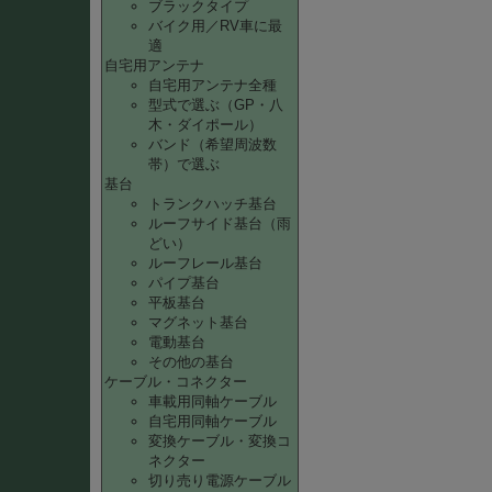
ブラックタイプ
バイク用／RV車に最
適
自宅用アンテナ
自宅用アンテナ全種
型式で選ぶ（GP・八
木・ダイポール）
バンド（希望周波数
帯）で選ぶ
基台
トランクハッチ基台
ルーフサイド基台（雨
どい）
ルーフレール基台
パイプ基台
平板基台
マグネット基台
電動基台
その他の基台
ケーブル・コネクター
車載用同軸ケーブル
自宅用同軸ケーブル
変換ケーブル・変換コ
ネクター
切り売り電源ケーブル