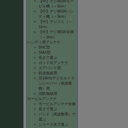
【中】デジ簡5Wモー
ビル機（～5km）
【中】デジ簡5Wハン
ディ機（～5km）
【中】デジコミ（～
1km）
【中】デジ簡5W未満
（～1km）
ハンディ用アンテナ
BNC型
SMA型
長さで選ぶ
ロッド式アンテナ
エアバンド用
鉄道無線用
351MHzデジタルトラ
ンシーバー（簡易業
務）用
消防無線用
モービルアンテナ
モービルアンテナ全種
長さで選ぶ
バンド（周波数帯）で
選ぶ
シリーズ名で選ぶ