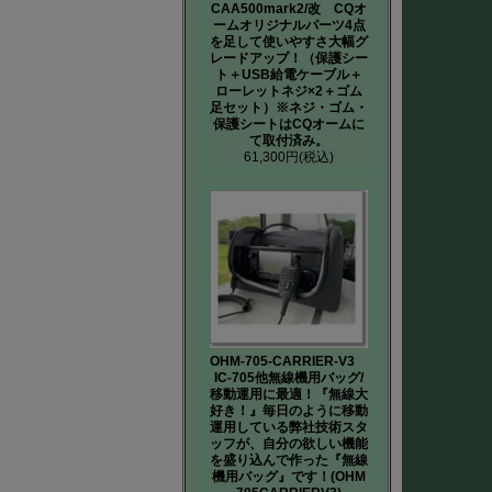
CAA500mark2/改 CQオ
ームオリジナルパーツ4点
を足して使いやすさ大幅グ
レードアップ！（保護シー
ト＋USB給電ケーブル＋
ローレットネジ×2＋ゴム
足セット）※ネジ・ゴム・
保護シートはCQオームに
て取付済み。
61,300円
(税込)
OHM-705-CARRIER-V3
IC-705他無線機用バッグ/
移動運用に最適！『無線大
好き！』毎日のように移動
運用している弊社技術スタ
ッフが、自分の欲しい機能
を盛り込んで作った『無線
機用バッグ』です！(OHM