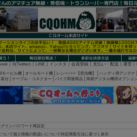
book
X(Twitter)
LINE
インスタ
会員登録
支払い・配送
運営
Mモービル機
オールモード機
レシーバー【受信機】
ハンディ用アンテナ
基台
ケーブル・コネクター
バイク関連商品
簡易デジタル機用オプショ
ログイン
パスワード再設定
について
個人情報の取扱いについて
特定商取引法に基づく表示