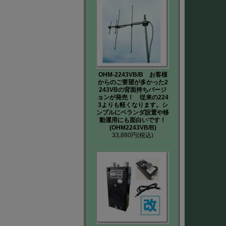
OHM-2243VB/B お客様
からのご要望が多かった2
243VBの背面持ちバージ
ョンが発売！ 従来の224
3よりも軽くなります。シ
ンプルにベランダ設置や移
動運用にも面白いです！
(OHM2243VB/B)
33,880円
(税込)