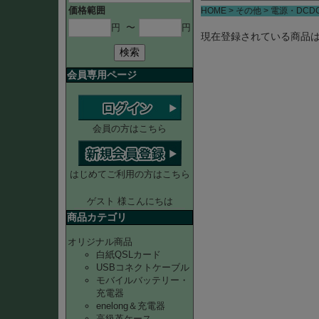
価格範囲
HOME
その他
電源・DCD
円
〜
円
現在登録されている商品
検索
会員専用ページ
会員の方はこちら
はじめてご利用の方はこちら
ゲスト 様こんにちは
商品カテゴリ
オリジナル商品
白紙QSLカード
USBコネクトケーブル
モバイルバッテリー・
充電器
enelong＆充電器
高級革ケース