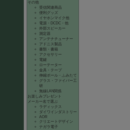
その他
受信関連商品
便利グッズ
イヤホンマイク他
電源・DCDC・他
外部スピーカー
測定器
アンテナチューナー
アドニス製品
書類・書籍
アクセサリー
電鍵
ローテーター
金具・テープ
伸縮ポール・ふみたて
グラス・ファイバー工
研
無線LAN関係
お楽しみプレゼント
メーカー名で選ぶ
ラディックス
ダイワインダストリー
AOR
クリエートデザイン
ナガラ電子