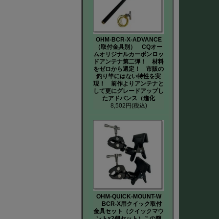
OHM-BCR-X-ADVANCE
（取付金具別） CQオー
ムオリジナルカーボンロッ
ドアンテナ第二弾！ 材料
をゼロから選定！ 市販の
釣り竿にはない特性を実
現！ 前作よりアンテナと
して更にグレードアップし
たアドバンス（進化
8,502円
(税込)
OHM-QUICK-MOUNT-W
BCR-X用クイック取付
金具セット（クイックマウ
ント×2個セット）この簡