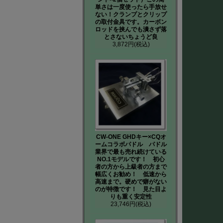
単さは一度使ったら手放せ
ない！クランプとクリップ
の取付金具です。カーボン
ロッドを挟んでも潰さず落
とさないちょうど良
3,872円
(税込)
CW-ONE GHDキー×CQオ
ームコラボパドル パドル
業界で最も売れ続けている
NO.1モデルです！ 初心
者の方から上級者の方まで
幅広くお勧め！ 低速から
高速まで。硬めで癖がない
のが特徴です！ 見た目よ
りも重く安定性
23,746円
(税込)