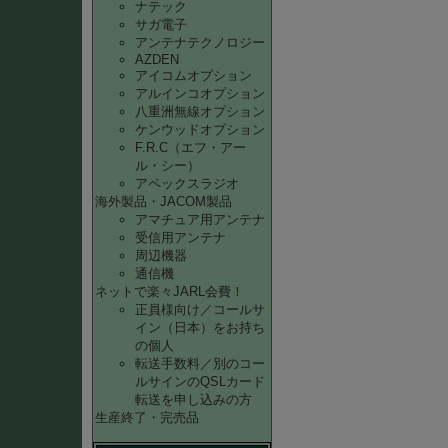
ナテック
サガ電子
アンテナテクノロジー
AZDEN
アイコムオプション
アルインコオプション
八重洲無線オプション
ケンウッドオプション
F.R.C（エフ・アー
ル・シー）
アペックスラジオ
海外製品・JACOM製品
アマチュア用アンテナ
受信用アンテナ
周辺機器
通信機
ネットで楽々JARL会費！
正員様向け／コールサ
イン（日本）をお持ち
の個人
転送手数料／別のコー
ルサインのQSLカード
転送を申し込みの方
生産終了・完売品