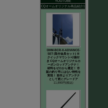
YOUTUBE
CQオームオリジナル商品紹介1
OHM-BCR-X-ADVANCE-
SET (取付金具セット) ※
クイックマウント×2個付
き CQオームオリジナルカ
ーボンロッドアンテナ！
材料をゼロから選定！ 市
販の釣り竿にはない特性を
実現！ 前作よりアンテナ
として更にグレードア
11,890円
(税込)