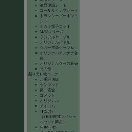
液晶保護シート
コールサインプレート
トランシーバー用マウ
ント
ナガラ電子コラボ
MAVシリーズ
ラジアルケーブル
オリジナルパドル
シガー電源ケーブル
オリジナルアンテナ各
種
オリジナルグッズ販売
その他
掘り出し物コーナー
八重洲無線
ケンウッド
第一電波
コメット
オリジナル
アイコム
TRS3祭
（TRS3関連スペシャ
ルセット商品）
RHM8B祭