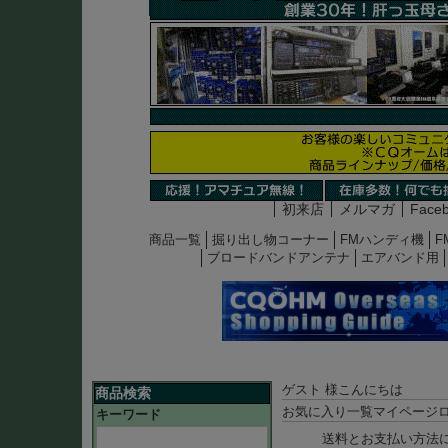
初来店
メルマガ
Face
商品一覧
掘り出し物コーナー
FMハンディ機
F
ブロードバンドアンテナ
エアバンド用
ゲスト 様こんにちは
商品検索
お気に入り一覧
マイページ
キーワード
送料とお支払い方法