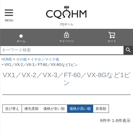
MENU
CQオーム
ホーム
マイページ
カート
HOME
その他
イヤホンマイク他
VX1／VX-2／VX-3／FT-60／VX-8Gなど1ピン
VX1／VX-2／VX-3／FT-60／VX-8Gなど1ピ
ン
並び替え
優先度順
価格が安い順
価格が高い順
新着順
8
件中
1
-
8
件表示