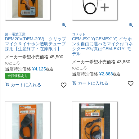
第一電波工業
コメット
DEM20V(DEM-20V) クリップ
CEM-EX1Y(CEMEX1Y) イヤホ
マイク＆イヤホン透明チューブ
ンを自由に選べるマイク付コネ
採用【生産終了・在庫限り】
クター※写真はCEM-EX1YLモ
デル
メーカー希望小売価格
¥
5,500
メーカー希望小売価格
¥
3,850
のところ
のところ
当店特別価格
¥
4,125
税込
当店特別価格
¥
2,888
税込
会員価格あり
カートに入れる
カートに入れる