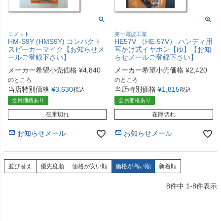
コメット
第一電波工業
HM-S9Y (HMS9Y) コンパクト
HE57V （HE-57V） ハンディ用
スピーカーマイク【お知らせメ
耳かけ式イヤホン【ゆ】【お知
ールご登録下さい】
らせメールご登録下さい】
メーカー希望小売価格
¥
4,840
メーカー希望小売価格
¥
2,420
のところ
のところ
当店特別価格
¥
3,630
当店特別価格
¥
1,815
税込
税込
会員価格あり
会員価格あり
在庫切れ
在庫切れ
お知らせメール
お知らせメール
並び替え
優先度順
価格が安い順
価格が高い順
新着順
8
件中
1
-
8
件表示