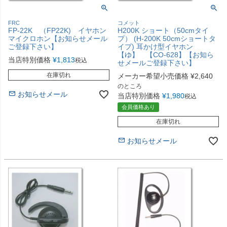
FRC
コメット
FP-22K （FP22K) イヤホン
H200K ショート（50cmタイ
マイクロホン【お知らせメール
プ） (H-200K 50cmショートタ
ご登録下さい】
イプ) 耳かけ型イヤホン
【ゆ】 【CO-628】【お知ら
当店特別価格
¥
1,813
税込
せメールご登録下さい】
在庫切れ
メーカー希望小売価格
¥
2,640
のところ
お知らせメール
当店特別価格
¥
1,980
税込
会員価格あり
在庫切れ
お知らせメール