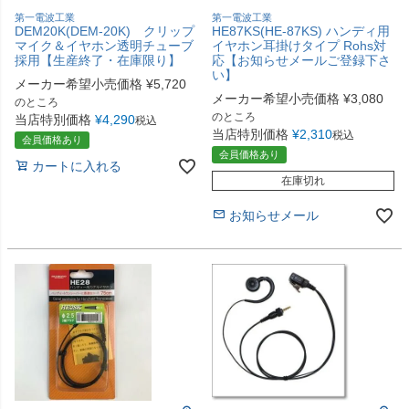
第一電波工業
第一電波工業
DEM20K(DEM-20K) クリップ
HE87KS(HE-87KS) ハンディ用
マイク＆イヤホン透明チューブ
イヤホン耳掛けタイプ Rohs対
採用【生産終了・在庫限り】
応【お知らせメールご登録下さ
い】
メーカー希望小売価格
¥
5,720
メーカー希望小売価格
¥
3,080
のところ
のところ
当店特別価格
¥
4,290
税込
当店特別価格
¥
2,310
税込
会員価格あり
会員価格あり
カートに入れる
在庫切れ
お知らせメール