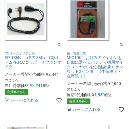
CQオームオリジナル
第一電波工業
SP-135K （SP135K) CQオ
MIC10K お好みのイヤホンを
ーム×F.R.Cコラボ イヤホンマ
自由に選べるハンディ機用マイ
イク
ク（イヤホンは別途必要）ケン
ウッド2ピン用 【生産終了・
メーカー希望小売価格
¥
2,444
在庫限り】
のところ
メーカー希望小売価格
¥
2,640
当店特別価格
¥
2,241
税込
のところ
会員価格あり
当店特別価格
¥
1,980
税込
カートに入れる
会員価格あり
カートに入れる