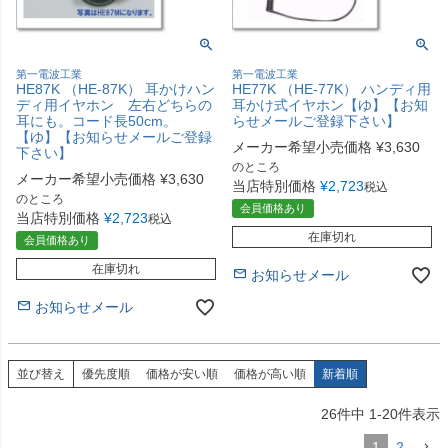
第一電波工業
第一電波工業
HE87K （HE-87K） 耳かけハン
HE77K （HE-77K） ハンディ用
ディ用イヤホン 左右どちらの
耳かけ式イヤホン【ゆ】【お知
耳にも。コード長50cm。
らせメールご登録下さい】
【ゆ】【お知らせメールご登録
メーカー希望小売価格
¥
3,630
下さい】
のところ
メーカー希望小売価格
¥
3,630
当店特別価格
¥
2,723
税込
のところ
会員価格あり
当店特別価格
¥
2,723
税込
在庫切れ
会員価格あり
在庫切れ
お知らせメール
お知らせメール
並び替え
優先度順
価格が安い順
価格が高い順
新着順
26
件中
1
-
20
件表示
1
2