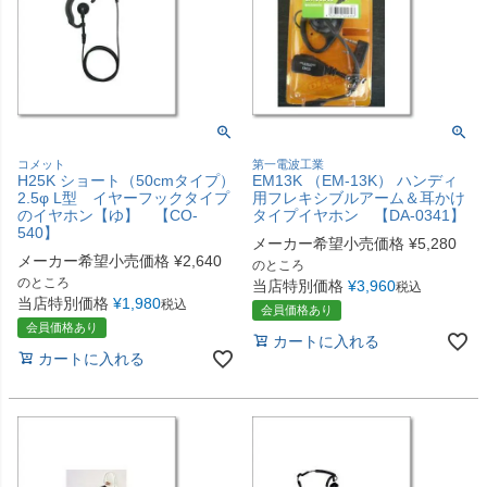
コメット
第一電波工業
H25K ショート（50cmタイプ）
EM13K （EM-13K） ハンディ
2.5φ L型 イヤーフックタイプ
用フレキシブルアーム＆耳かけ
のイヤホン【ゆ】 【CO-
タイプイヤホン 【DA-0341】
540】
メーカー希望小売価格
¥
5,280
メーカー希望小売価格
¥
2,640
のところ
のところ
当店特別価格
¥
3,960
税込
当店特別価格
¥
1,980
税込
会員価格あり
会員価格あり
カートに入れる
カートに入れる