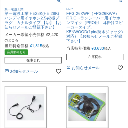
第一電波工業
FRC
第一電波工業 HE28K(HE-28K)
FPG-26KWP（FPG26KWP）
ハンディ用イヤホン2.5φ2極プ
F.R.Cトランシーバー用イヤホ
ラグ カナルタイプ 【ゆ】【お
ンマイク（PRO用、耳掛けスピ
知らせメールご登録下さい】
ーカータイプ、
KENWOOD(1pin/防水ジャック)
メーカー希望小売価格
¥
2,420
対応）【お知らせメールご登録
のところ
下さい】
当店特別価格
¥
1,815
税込
当店特別価格
¥
3,630
税込
会員価格あり
在庫切れ
在庫切れ
お知らせメール
お知らせメール