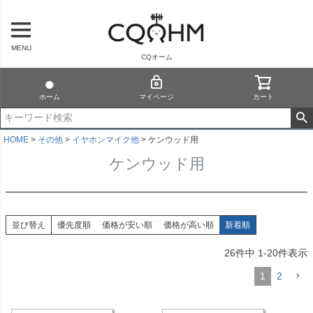
MENU
CQオーム
ホーム
マイページ
カート
HOME
その他
イヤホンマイク他
ケンウッド用
ケンウッド用
並び替え
優先度順
価格が安い順
価格が高い順
新着順
26
件中
1
-
20
件表示
1
2