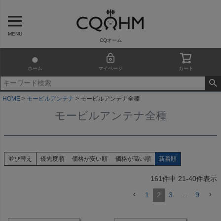
MENU
CQオーム
ホーム
マイページ
カート
HOME
モービルアンテナ
モービルアンテナ全種
モービルアンテナ全種
並び替え
優先度順
価格が安い順
価格が高い順
新着順
161
件中
21
-
40
件表示
1
2
3
…
9