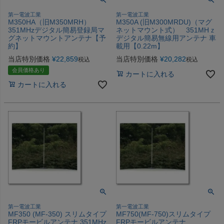
第一電波工業
第一電波工業
M350HA（旧M350MRH）
M350A (旧M300MRDU)（マグ
351MHzデジタル簡易登録局マ
ネットマウント式） 351MHｚ
グネットマウントアンテナ【予
デジタル簡易無線用アンテナ 車
約】
載用【0.22m】
当店特別価格
¥
22,859
当店特別価格
¥
20,282
税込
税込
会員価格あり
カートに入れる
カートに入れる
第一電波工業
第一電波工業
MF350 (MF-350) スリムタイプ
MF750(MF-750)スリムタイプ
FRPモービルアンテナ 351MHz
FRPモービルアンテナ