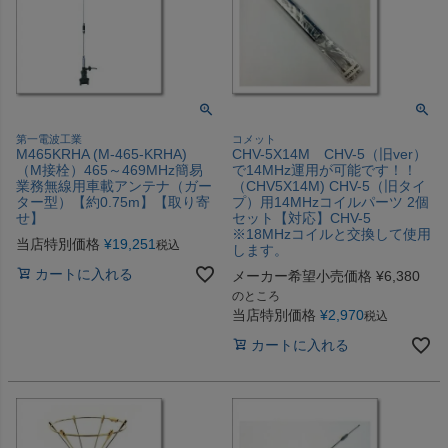
第一電波工業
コメット
M465KRHA (M-465-KRHA)
CHV-5X14M CHV-5（旧ver）
（M接栓）465～469MHz簡易
で14MHz運用が可能です！！
業務無線用車載アンテナ（ガー
（CHV5X14M) CHV-5（旧タイ
ター型）【約0.75m】【取り寄
プ）用14MHzコイルパーツ 2個
せ】
セット【対応】CHV-5
※18MHzコイルと交換して使用
当店特別価格
¥
19,251
税込
します。
カートに入れる
メーカー希望小売価格
¥
6,380
のところ
当店特別価格
¥
2,970
税込
カートに入れる