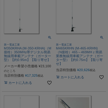
第一電波工業
第一電波工業
M350KRHA (M-350-KRHA)（M
M465KRHN (M-465-KRHN)
接栓）350MHz帯デジタル簡易
（N接栓）465～469MHｚ簡易
無線用車載アンテナ（ガーター
業務無線用車載アンテナ（ガー
型）【約0.95m】【取り寄せ】
ター型）【約0.75m】【取り寄
せ】
メーカー希望小売価格
¥
23,100
当店特別価格
¥
20,626
税込
のところ
当店特別価格
¥
17,325
税込
カートに入れる
カートに入れる