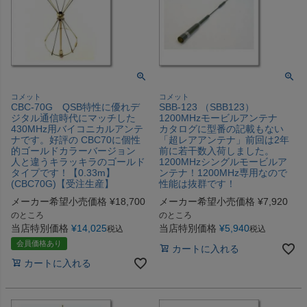
コメット
コメット
CBC-70G QSB特性に優れデ
SBB-123 （SBB123）
ジタル通信時代にマッチした
1200MHzモービルアンテナ
430MHz用バイコニカルアンテ
カタログに型番の記載もない
ナです。好評の CBC70に個性
「超レアアンテナ」前回は2年
的ゴールドカラーバージョン
前に若干数入荷しました。
人と違うキラッキラのゴールド
1200MHzシングルモービルア
タイプです！【0.33m】
ンテナ！1200MHz専用なので
(CBC70G)【受注生産】
性能は抜群です！
メーカー希望小売価格
¥
18,700
メーカー希望小売価格
¥
7,920
のところ
のところ
当店特別価格
¥
14,025
当店特別価格
¥
5,940
税込
税込
会員価格あり
カートに入れる
カートに入れる