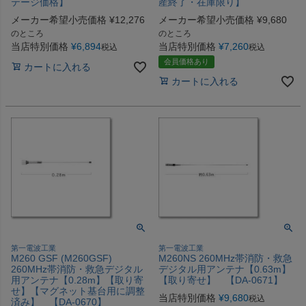
テージ価格】
産終了・在庫限り】
メーカー希望小売価格
¥
12,276
メーカー希望小売価格
¥
9,680
のところ
のところ
当店特別価格
¥
6,894
当店特別価格
¥
7,260
税込
税込
会員価格あり
カートに入れる
カートに入れる
第一電波工業
第一電波工業
M260 GSF (M260GSF)
M260NS 260MHz帯消防・救急
260MHz帯消防・救急デジタル
デジタル用アンテナ【0.63m】
用アンテナ【0.28m】【取り寄
【取り寄せ】 【DA-0671】
せ】【マグネット基台用に調整
当店特別価格
¥
9,680
税込
済み】 【DA-0670】