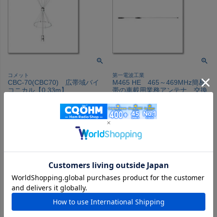
コメット
第一電波工業
CBC-70(CBC70) 広帯域バイ
M465 HE 465～469MHz簡易
コニカル【0.33m】
帯の車載用業務アンテナ、交換
用エレメント 【DA-0722】
メーカー希望小売価格
¥
14,300
【取り寄せ】
のところ
当店特別価格
¥
7,370
税込
当店特別価格
¥
10,725
税込
カートに入れる
会員価格あり
カートに入れる