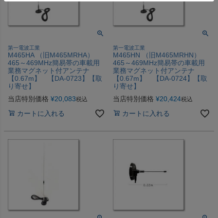
第一電波工業
第一電波工業
M465HA （旧M465MRHA）
M465HN （旧M465MRHN）
465～469MHz簡易帯の車載用
465～469MHz簡易帯の車載用
業務マグネット付アンテナ
業務マグネット付アンテナ
【0.67m】 【DA-0723】【取
【0.67m】 【DA-0724】【取
り寄せ】
り寄せ】
当店特別価格
¥
20,083
当店特別価格
¥
20,424
税込
税込
カートに入れる
カートに入れる