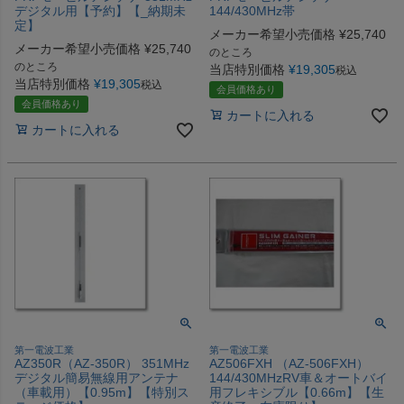
デジタル用【予約】【_納期未
144/430MHz帯
定】
メーカー希望小売価格
¥
25,740
メーカー希望小売価格
¥
25,740
のところ
のところ
当店特別価格
¥
19,305
税込
当店特別価格
¥
19,305
税込
会員価格あり
会員価格あり
カートに入れる
カートに入れる
第一電波工業
第一電波工業
AZ350R（AZ-350R） 351MHz
AZ506FXH （AZ-506FXH）
デジタル簡易無線用アンテナ
144/430MHzRV車＆オートバイ
（車載用）【0.95m】【特別ス
用フレキシブル【0.66m】【生