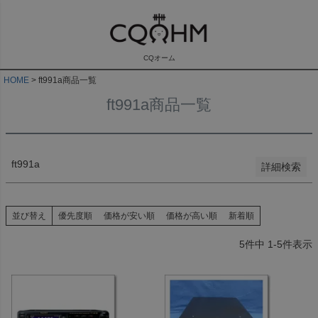
キーワード
CQオーム
HOME
ft991a商品一覧
価格
ft991a商品一覧
〜
検索
ft991a
詳細検索
並び替え
優先度順
価格が安い順
価格が高い順
新着順
5
件中
1
-
5
件表示