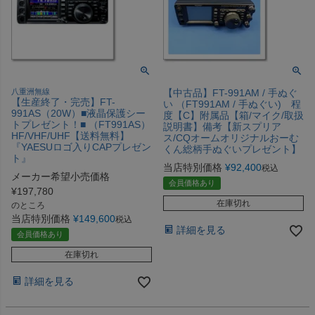
八重洲無線
【中古品】FT-991AM / 手ぬぐ
【生産終了・完売】FT-
い （FT991AM / 手ぬぐい) 程
991AS（20W）■液晶保護シー
度【C】附属品【箱/マイク/取扱
トプレゼント！■ （FT991AS）
説明書】備考【新スプリア
HF/VHF/UHF【送料無料】
ス/CQオームオリジナルおーむ
『YAESUロゴ入りCAPプレゼン
くん総柄手ぬぐいプレゼント】
ト』
当店特別価格
¥
92,400
税込
メーカー希望小売価格
会員価格あり
¥
197,780
在庫切れ
のところ
当店特別価格
¥
149,600
税込
詳細を見る
会員価格あり
在庫切れ
詳細を見る