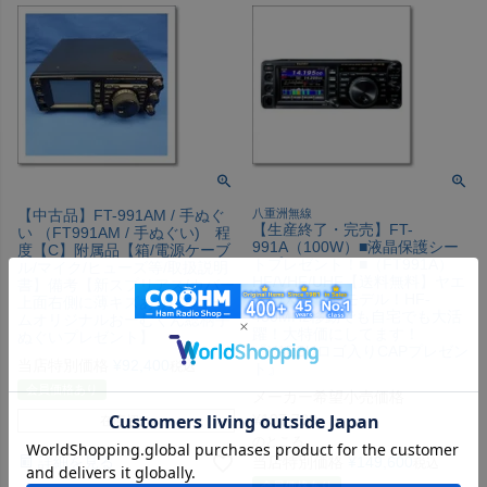
【中古品】FT-991AM / 手ぬぐ
八重洲無線
【生産終了・完売】FT-
い （FT991AM / 手ぬぐい) 程
991A（100W）■液晶保護シー
度【C】附属品【箱/電源ケーブ
トプレゼント！■（FT991A）
ル/マイク/ヒューズ等/取扱説明
HF/VHF/UHF【送料無料】ヤエ
書】備考【新スプリアス/カバー
スの大ヒットモデル！HF-
上面右側に薄キズあり/CQオー
430MHz移動でも自宅でも大活
ムオリジナルおーむくん総柄手
躍！大特価にしてます！
ぬぐいプレゼント】
『YAESUロゴ入りCAPプレゼン
当店特別価格
¥
92,400
税込
ト』
会員価格あり
メーカー希望小売価格
¥
197,780
在庫切れ
のところ
詳細を見る
当店特別価格
¥
149,600
税込
会員価格あり