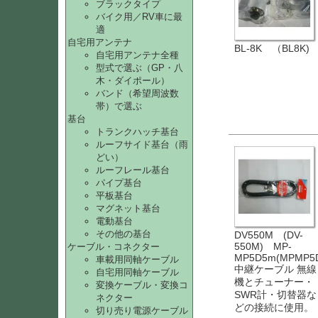
ブラックタイプ
バイク用／RV車に最
適
自宅用アンテナ
BL-8K （BL8K)
自宅用アンテナ全種
型式で選ぶ（GP・八
木・ダイポール）
バンド（希望周波数
帯）で選ぶ
基台
トランクハッチ基台
ルーフサイド基台（雨
どい）
ルーフレール基台
パイプ基台
平板基台
マグネット基台
電動基台
その他の基台
DV550M (DV-
550M) MP-
ケーブル・コネクター
MP5D5m(MPMP5
車載用同軸ケーブル
中継ケーブル 無線
自宅用同軸ケーブル
機とチューナー・
変換ケーブル・変換コ
SWR計・切替器な
ネクター
どの接続に使用。
切り売り電源ケーブル