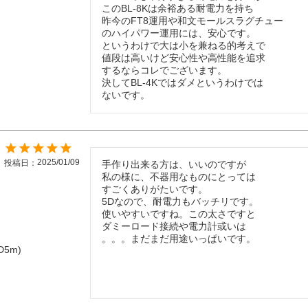
このBL-8Kは余裕ある耐電力を持ち

昨今のFT8運用や和文モールスラグチュー

のハイパワー運用には、安心です。

というわけで大は小を兼ねる的考えで

値段は高いけど安心性や高性能を追求

するならコレでございます。

決してBL-4Kではダメというわけでは

ないです。
2025/01/09
投稿日
手作り出来る方は、いいのですが

私の様に、不器用なものにとっては

すごくありがたいです。

5Dなので、耐電力もバッチリです。

使いやすいですね。この太さですと

ダミーロード接続や電力計或いは

。。。まだまだ用途いっぱいです。
D5m)