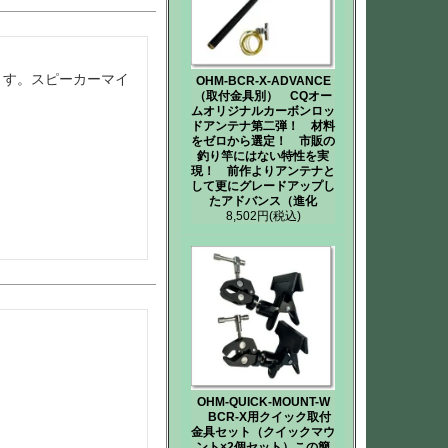
ます。スピーカーマイ
OHM-BCR-X-ADVANCE
（取付金具別） CQオー
ムオリジナルカーボンロッ
ドアンテナ第二弾！ 材料
をゼロから選定！ 市販の
釣り竿にはない特性を実
現！ 前作よりアンテナと
して更にグレードアップし
たアドバンス（進化
8,502円
(税込)
OHM-QUICK-MOUNT-W
BCR-X用クイック取付
金具セット（クイックマウ
ント×2個セット）この簡