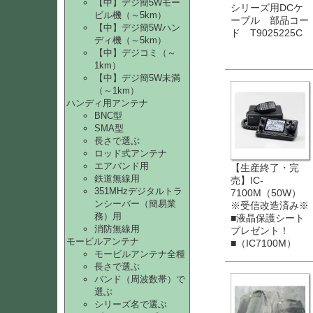
【中】デジ簡5Wモー
シリーズ用DCケ
ビル機（～5km）
ーブル 部品コー
【中】デジ簡5Wハン
ド T9025225C
ディ機（～5km）
【中】デジコミ（～
1km）
【中】デジ簡5W未満
（～1km）
ハンディ用アンテナ
BNC型
SMA型
長さで選ぶ
ロッド式アンテナ
エアバンド用
【生産終了・完
鉄道無線用
売】IC-
351MHzデジタルトラ
7100M（50W）
ンシーバー（簡易業
※受信改造済み※
務）用
■液晶保護シート
消防無線用
プレゼント！
モービルアンテナ
■（IC7100M）
モービルアンテナ全種
長さで選ぶ
バンド（周波数帯）で
選ぶ
シリーズ名で選ぶ