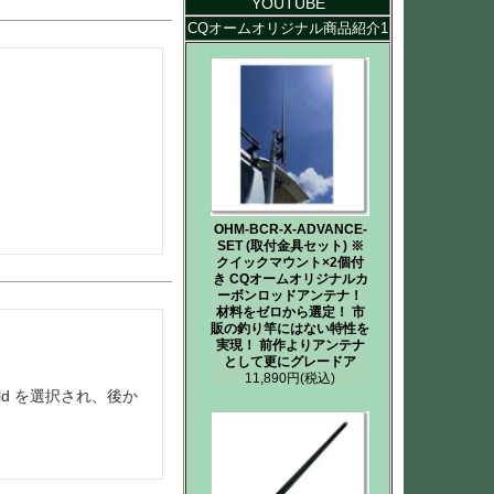
YOUTUBE
CQオームオリジナル商品紹介1
OHM-BCR-X-ADVANCE-
SET (取付金具セット) ※
クイックマウント×2個付
き CQオームオリジナルカ
ーボンロッドアンテナ！
材料をゼロから選定！ 市
販の釣り竿にはない特性を
実現！ 前作よりアンテナ
として更にグレードア
11,890円
(税込)
eld を選択され、後か