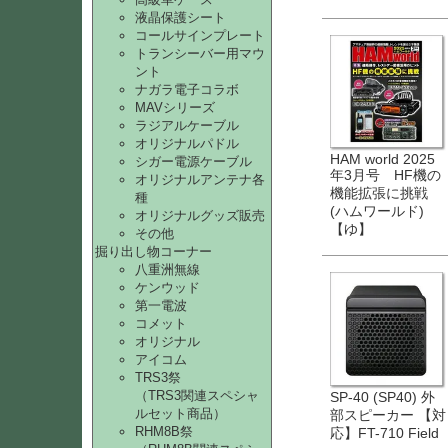
液晶保護シート
コールサインプレート
トランシーバー用マウ
ント
ナガラ電子コラボ
MAVシリーズ
ラジアルケーブル
オリジナルパドル
HAM world 2025
シガー電源ケーブル
年3月号 HF機の
オリジナルアンテナ各
機能拡張に挑戦
種
(ハムワールド)
オリジナルグッズ販売
【ゆ】
その他
掘り出し物コーナー
八重洲無線
ケンウッド
第一電波
コメット
オリジナル
アイコム
TRS3祭
（TRS3関連スペシャ
SP-40 (SP40) 外
ルセット商品）
部スピーカー 【対
RHM8B祭
応】FT-710 Field