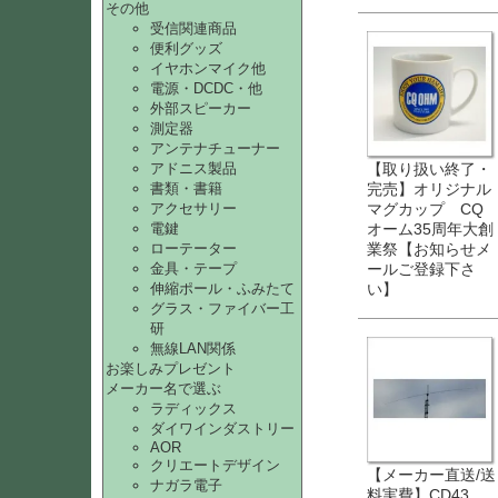
その他
受信関連商品
便利グッズ
イヤホンマイク他
電源・DCDC・他
外部スピーカー
測定器
アンテナチューナー
【取り扱い終了・
アドニス製品
完売】オリジナル
書類・書籍
マグカップ CQ
アクセサリー
オーム35周年大創
電鍵
業祭【お知らせメ
ローテーター
ールご登録下さ
金具・テープ
い】
伸縮ポール・ふみたて
グラス・ファイバー工
研
無線LAN関係
お楽しみプレゼント
メーカー名で選ぶ
ラディックス
ダイワインダストリー
AOR
クリエートデザイン
【メーカー直送/送
ナガラ電子
料実費】CD43