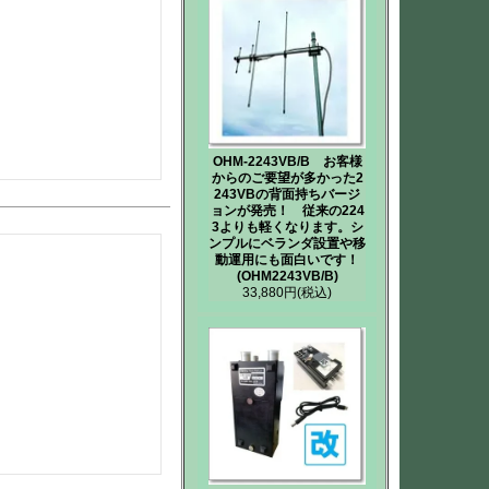
OHM-2243VB/B お客様
からのご要望が多かった2
243VBの背面持ちバージ
ョンが発売！ 従来の224
3よりも軽くなります。シ
ンプルにベランダ設置や移
動運用にも面白いです！
(OHM2243VB/B)
33,880円
(税込)