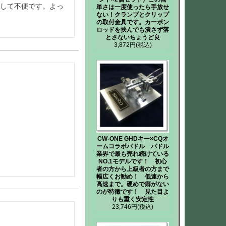
りして不便です。よっ
単さは一度使ったら手放せ
ない！クランプとクリップ
の取付金具です。カーボン
ロッドを挟んでも潰さず落
とさないちょうど良
3,872円
(税込)
CW-ONE GHDキー×CQオ
ームコラボパドル パドル
業界で最も売れ続けている
NO.1モデルです！ 初心
者の方から上級者の方まで
幅広くお勧め！ 低速から
高速まで。硬めで癖がない
のが特徴です！ 見た目よ
りも重く安定性
23,746円
(税込)