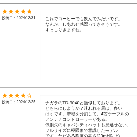
2024/12/31
投稿日
これでコーヒーでも飲んでみたいです。

なんか、しあわせ感漂ってきそうです。

ずっしりきますね。
2024/12/25
投稿日
ナガラのTD-3040と類似しております。

どちらにしようか？迷われる局は、多い

はずです。帯域を分割して、4芯ケーブルの

アンテナコントローラーがある。

低損失のキャパシティハットも見逃せない。

フルサイズに極限まで意識したモデル

です。ただある程度の高さ(20mH以上)
