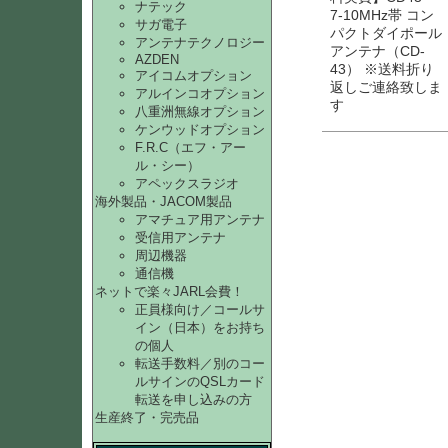
ナテック
7-10MHz帯 コン
サガ電子
パクトダイポール
アンテナテクノロジー
アンテナ（CD-
AZDEN
43） ※送料折り
アイコムオプション
返しご連絡致しま
アルインコオプション
す
八重洲無線オプション
ケンウッドオプション
F.R.C（エフ・アー
ル・シー）
アペックスラジオ
海外製品・JACOM製品
アマチュア用アンテナ
受信用アンテナ
周辺機器
通信機
ネットで楽々JARL会費！
正員様向け／コールサ
イン（日本）をお持ち
の個人
転送手数料／別のコー
ルサインのQSLカード
転送を申し込みの方
生産終了・完売品