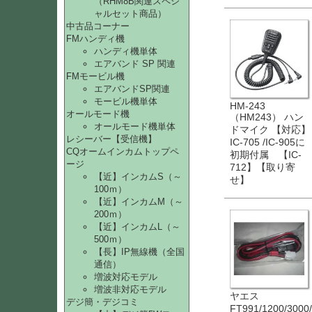
（RHM8B関連スペシ
ャルセット商品）
中古品コーナー
FMハンディ機
ハンディ機単体
エアバンド SP 関連
FMモービル機
エアバンドSP関連
モービル機単体
HM-243
オールモード機
（HM243） ハン
オールモード機単体
ドマイク 【対応】
レシーバー【受信機】
IC-705 /IC-905に
CQオームインカムトップペ
初期付属 【IC-
ージ
712】【取り寄
【近】インカムS（～
せ】
100ｍ）
【近】インカムM（～
200ｍ）
【近】インカムL（～
500ｍ）
【長】IP無線機（全国
通信）
増波対応モデル
増波非対応モデル
ヤエス
デジ簡・デジコミ
FT991/1200/3000