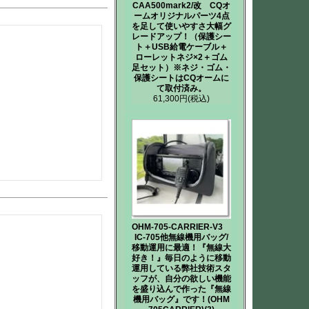
CAA500mark2/改 CQオ
ームオリジナルパーツ4点
を足して使いやすさ大幅グ
レードアップ！（保護シー
ト＋USB給電ケーブル＋
ローレットネジ×2＋ゴム
足セット）※ネジ・ゴム・
保護シートはCQオームに
て取付済み。
61,300円
(税込)
OHM-705-CARRIER-V3
IC-705他無線機用バッグ/
移動運用に最適！『無線大
好き！』毎日のように移動
運用している弊社技術スタ
ッフが、自分の欲しい機能
を盛り込んで作った『無線
機用バッグ』です！(OHM