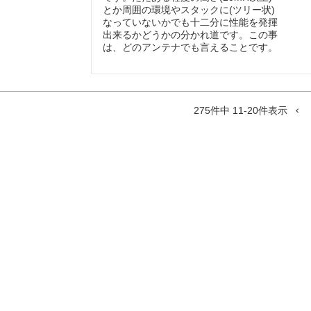
とか周囲の環境やスタックに(ツリー状)

なっていないかでも十二分に性能を発揮

出来るかどうかの分かれ道です。この事

は、どのアンテナでも言えることです。
275
件中
11
-
20
件表示