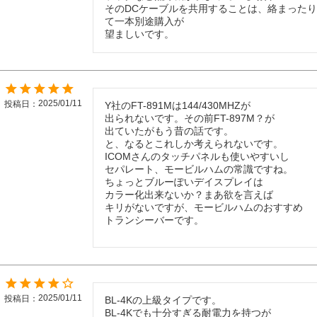
そのDCケーブルを共用することは、絡まった
て一本別途購入が

望ましいです。
2025/01/11
投稿日
Y社のFT-891Mは144/430MHZが

出られないです。その前FT-897M？が

出ていたがもう昔の話です。

と、なるとこれしか考えられないです。

ICOMさんのタッチパネルも使いやすいし

セパレート、モービルハムの常識ですね。

ちょっとブルーぽいデイスプレイは

カラー化出来ないか？まあ欲を言えば

キリがないですが、モービルハムのおすすめ

トランシーバーです。
2025/01/11
投稿日
BL-4Kの上級タイプです。

BL-4Kでも十分すぎる耐電力を持つが
