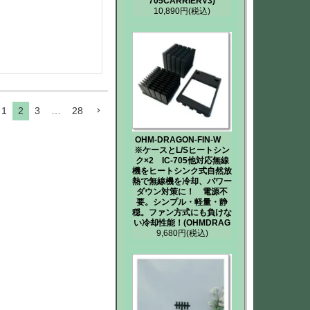
705CARRIERV3)
10,890円
(税込)
1
2
3
…
28
OHM-DRAGON-FIN-W
※ケースとL/Sヒートシン
ク×2 IC-705他対応無線
機をヒートシンク式自然放
熱で無線機を冷却、パワー
ダウン対策に！ 電源不
要。シンプル・軽量・静
穏。ファン方式にも負けな
い冷却性能！(OHMDRAG
9,680円
(税込)