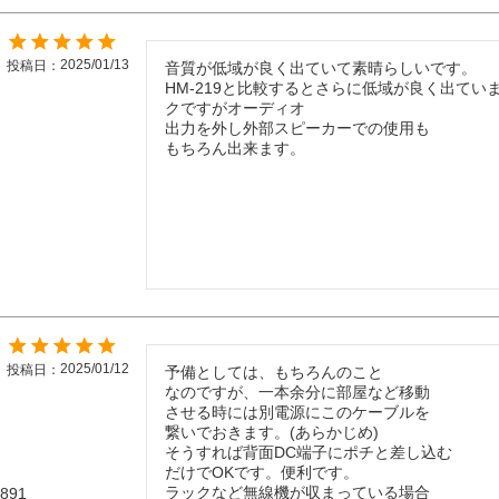
2025/01/13
投稿日
音質が低域が良く出ていて素晴らしいです。

HM-219と比較するとさらに低域が良く出てい
クですがオーディオ

出力を外し外部スピーカーでの使用も

もちろん出来ます。
2025/01/12
投稿日
予備としては、もちろんのこと

なのですが、一本余分に部屋など移動

させる時には別電源にこのケーブルを

繋いでおきます。(あらかじめ)

そうすれば背面DC端子にポチと差し込む

だけでOKです。便利です。

ラックなど無線機が収まっている場合

/891