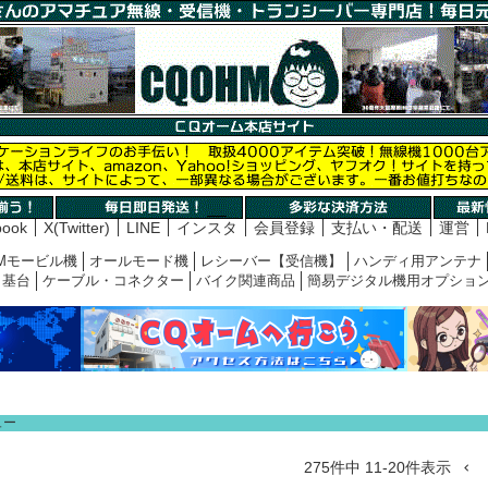
book
X(Twitter)
LINE
インスタ
会員登録
支払い・配送
運営
Mモービル機
オールモード機
レシーバー【受信機】
ハンディ用アンテナ
基台
ケーブル・コネクター
バイク関連商品
簡易デジタル機用オプショ
ュー
275
件中
11
-
20
件表示