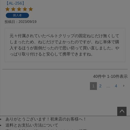
【AL-256】
購入者
投稿日
2023/09/19
元々付属されていたベルトクリップの固定ねじだけ無くして
しまったため、ねじだけでよかったのですが、ねじ単体で購
入するほうが面倒だったので思い切って買い直しました。や
っぱり取り付けると安心して携帯できますね。
40
件中
1
-
10
件表示
1
2
…
4
ありがとうございます！初来店のお客様へ！
ペー
送料とお支払い方法について
ジト