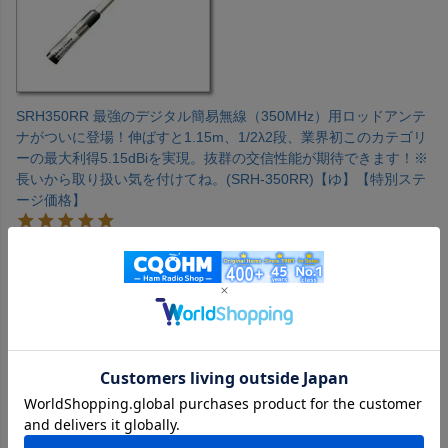
SRH350RR 最強のデジタル簡易無線（350MHz）用ロッドアンテ
ナがついに登場！伸ばすと1.15m、1/2λ2段、業界初このカテゴリ
ーの最大利得5.15dBiを実現。抜群の交信性能が期待できます！※
長いから取り扱い気を付けてね。(SRH-350RR)【ゆ】【特別ステ
ージ価格】
購入者
投稿日
2025/01/04
とにかく長い。でも、必要なときに伸ばせて使わないときに
縮めて収納できるロッドタイプはやっぱり使いやすいです。
スタンドに立てて使うなどしてアンテナの先端がぶつからな
いように気をつけて使ってみます。