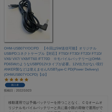
OHM-USB07Y/OC/PD 【今回は5W送信可能】オリジナル
USB/PDコネクトケーブル【対応】FT5D/ FT3D/ FT2D/ FT1D/
VX6/ VX7/ VX8/FT60 /FT70D ※モバイルバッテリーはOHM-
PD65WのようなUSBPD12Vタイプが必要。12V出力がない現行
ANKER製などは使えません/USBType-C PD(Power Delivery)
(OHMUSB07YOCPD)【ゆ】
購入者
投稿日
2022/10/23
移動運用では予備バッテリーを持つことなく、ＣＱオームオ
リジナルモバイルバッテリーと共に最小限の荷物で運用がで