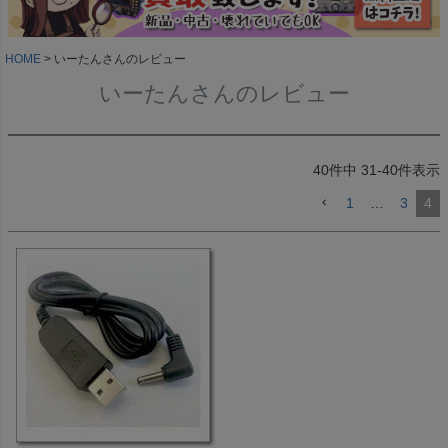
HOME
いーたんさんのレビュー
いーたんさんのレビュー
40
件中
31
-
40
件表示
1
…
3
4