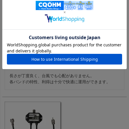
【大型個別送料】X5000（X-5000） 144/430/1200MHz帯高利得
3バンドGP【1.8m】
購入者
投稿日
2023/08/24
長さが丁度良く、台風でも心配がありません。

各バンドの特性、利得は十分で快適に運用ができます。