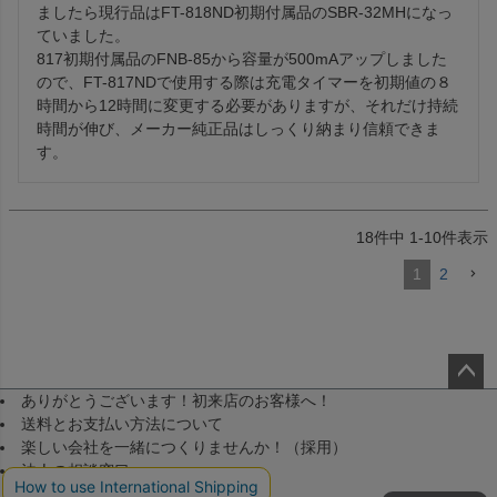
ましたら現行品はFT-818ND初期付属品のSBR-32MHになっ
ていました。

817初期付属品のFNB-85から容量が500mAアップしました
ので、FT-817NDで使用する際は充電タイマーを初期値の８
時間から12時間に変更する必要がありますが、それだけ持続
時間が伸び、メーカー純正品はしっくり納まり信頼できま
す。
18
件中
1
-
10
件表示
1
2
ありがとうございます！初来店のお客様へ！
ペー
送料とお支払い方法について
ジト
楽しい会社を一緒につくりませんか！（採用）
ップ
法人の相談窓口
へ