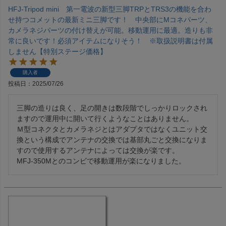
HFJ-Tripod mini 第一電波の新型三脚TRPとTRS3の機能を合わ
せ持つコメットの最新ミニ三脚です！ 中央部にMコネパーツ、
カメラネジパーツの付け替えが可能。移動運用に最適。造りも非
常に良いです！必須アイテムになりそう！ ※取扱説明書は付属
しません【特別ステージ価格】
購入者
投稿日
2025/07/26
三脚の造りは良く、足の開きは数段階でしっかりロックされ
ますので運用中に開いて行くようなことはありません。

Ｍ型コネクタとカメラネジとはアダプタではなくユニット交
換という構成でアンテナの交換では基部丸ごと交換になりま
すので使用するアンテナによっては交換が楽です。

MFJ-350Mとのコンビで移動運用が楽になりました。