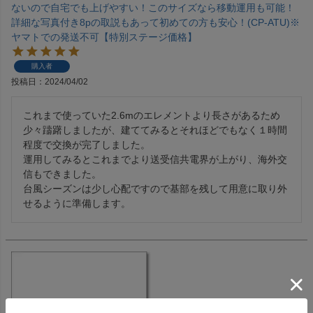
ないので自宅でも上げやすい！このサイズなら移動運用も可能！
詳細な写真付き8pの取説もあって初めての方も安心！(CP-ATU)※
ヤマトでの発送不可【特別ステージ価格】
購入者
投稿日
2024/04/02
これまで使っていた2.6mのエレメントより長さがあるため
少々躊躇しましたが、建ててみるとそれほどでもなく１時間
程度で交換が完了しました。

運用してみるとこれまでより送受信共電界が上がり、海外交
信もできました。

台風シーズンは少し心配ですので基部を残して用意に取り外
せるように準備します。