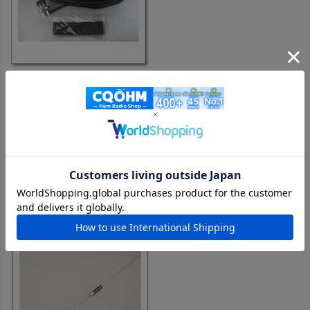
M610R 全長6m（1.5D-Q･SUPER＋5DQ-II→1.0m＋5.0m）
MLJ-MP
購入者
投稿日
2021/03/08
ケーブルの引回しの自由度が、上がります。

コネクターも分解できてスリムにできるのも(￣ー￣)ｂｸﾞｯ!