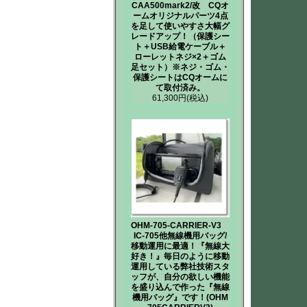
CAA500mark2/改 CQオ
ームオリジナルパーツ4点
を足して使いやすさ大幅グ
レードアップ！（保護シー
ト＋USB給電ケーブル＋
ローレットネジ×2＋ゴム
足セット）※ネジ・ゴム・
保護シートはCQオームに
て取付済み。
61,300円
(税込)
OHM-705-CARRIER-V3
IC-705他無線機用バッグ/
移動運用に最適！『無線大
好き！』毎日のように移動
運用している弊社技術スタ
ッフが、自分の欲しい機能
を盛り込んで作った『無線
機用バッグ』です！(OHM