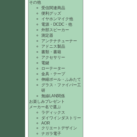
その他
受信関連商品
便利グッズ
イヤホンマイク他
電源・DCDC・他
外部スピーカー
測定器
アンテナチューナー
アドニス製品
書類・書籍
アクセサリー
電鍵
ローテーター
金具・テープ
伸縮ポール・ふみたて
グラス・ファイバー工
研
無線LAN関係
お楽しみプレゼント
メーカー名で選ぶ
ラディックス
ダイワインダストリー
AOR
クリエートデザイン
ナガラ電子