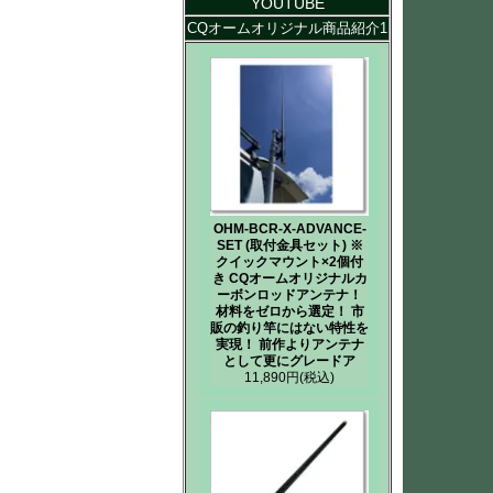
YOUTUBE
CQオームオリジナル商品紹介1
OHM-BCR-X-ADVANCE-
SET (取付金具セット) ※
クイックマウント×2個付
き CQオームオリジナルカ
ーボンロッドアンテナ！
材料をゼロから選定！ 市
販の釣り竿にはない特性を
実現！ 前作よりアンテナ
として更にグレードア
11,890円
(税込)