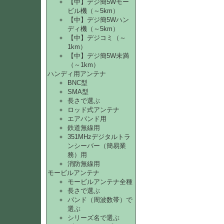
【中】デジ簡5Wモー
ビル機（～5km）
【中】デジ簡5Wハン
ディ機（～5km）
【中】デジコミ（～
1km）
【中】デジ簡5W未満
（～1km）
ハンディ用アンテナ
BNC型
SMA型
長さで選ぶ
ロッド式アンテナ
エアバンド用
鉄道無線用
351MHzデジタルトラ
ンシーバー（簡易業
務）用
消防無線用
モービルアンテナ
モービルアンテナ全種
長さで選ぶ
バンド（周波数帯）で
選ぶ
シリーズ名で選ぶ