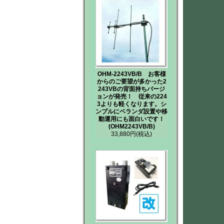
OHM-2243VB/B お客様
からのご要望が多かった2
243VBの背面持ちバージ
ョンが発売！ 従来の224
3よりも軽くなります。シ
ンプルにベランダ設置や移
動運用にも面白いです！
(OHM2243VB/B)
33,880円
(税込)