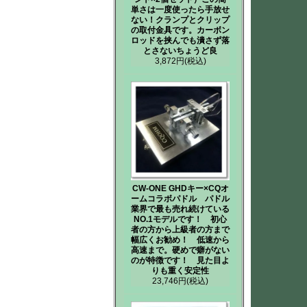
単さは一度使ったら手放せ
ない！クランプとクリップ
の取付金具です。カーボン
ロッドを挟んでも潰さず落
とさないちょうど良
3,872円
(税込)
CW-ONE GHDキー×CQオ
ームコラボパドル パドル
業界で最も売れ続けている
NO.1モデルです！ 初心
者の方から上級者の方まで
幅広くお勧め！ 低速から
高速まで。硬めで癖がない
のが特徴です！ 見た目よ
りも重く安定性
23,746円
(税込)