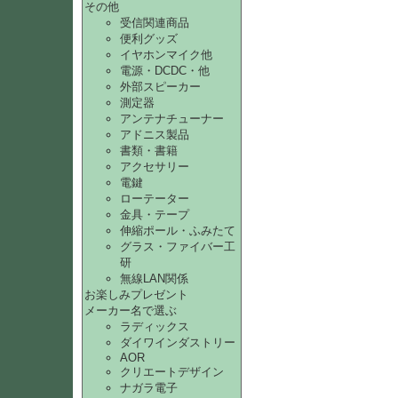
その他
受信関連商品
便利グッズ
イヤホンマイク他
電源・DCDC・他
外部スピーカー
測定器
アンテナチューナー
アドニス製品
書類・書籍
アクセサリー
電鍵
ローテーター
金具・テープ
伸縮ポール・ふみたて
グラス・ファイバー工
研
無線LAN関係
お楽しみプレゼント
メーカー名で選ぶ
ラディックス
ダイワインダストリー
AOR
クリエートデザイン
ナガラ電子