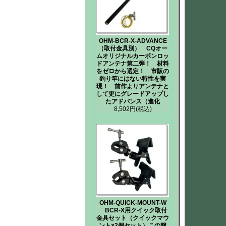
OHM-BCR-X-ADVANCE
（取付金具別） CQオー
ムオリジナルカーボンロッ
ドアンテナ第二弾！ 材料
をゼロから選定！ 市販の
釣り竿にはない特性を実
現！ 前作よりアンテナと
して更にグレードアップし
たアドバンス（進化
8,502円
(税込)
OHM-QUICK-MOUNT-W
BCR-X用クイック取付
金具セット（クイックマウ
ント×2個セット）この簡