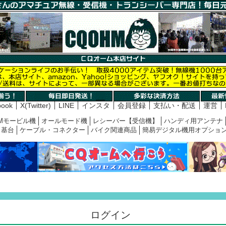
book
X(Twitter)
LINE
インスタ
会員登録
支払い・配送
運営
Mモービル機
オールモード機
レシーバー【受信機】
ハンディ用アンテナ
基台
ケーブル・コネクター
バイク関連商品
簡易デジタル機用オプショ
ログイン