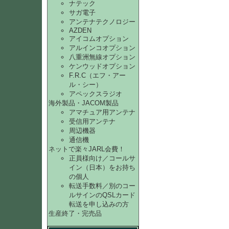
ナテック
サガ電子
アンテナテクノロジー
AZDEN
アイコムオプション
アルインコオプション
八重洲無線オプション
ケンウッドオプション
F.R.C（エフ・アー
ル・シー）
アペックスラジオ
海外製品・JACOM製品
アマチュア用アンテナ
受信用アンテナ
周辺機器
通信機
ネットで楽々JARL会費！
正員様向け／コールサ
イン（日本）をお持ち
の個人
転送手数料／別のコー
ルサインのQSLカード
転送を申し込みの方
生産終了・完売品