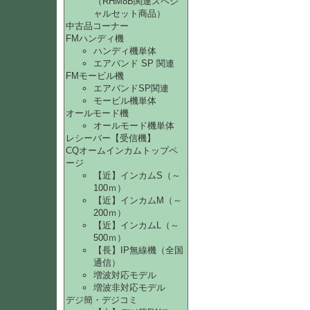
（RHM8B関連スペシ
ャルセット商品）
中古品コーナー
FMハンディ機
ハンディ機単体
エアバンド SP 関連
FMモービル機
エアバンドSP関連
モービル機単体
オールモード機
オールモード機単体
レシーバー【受信機】
CQオームインカムトップペ
ージ
【近】インカムS（～
100ｍ）
【近】インカムM（～
200ｍ）
【近】インカムL（～
500ｍ）
【長】IP無線機（全国
通信）
増波対応モデル
増波非対応モデル
デジ簡・デジコミ