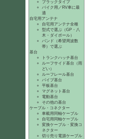
ブラックタイプ
バイク用／RV車に最
適
自宅用アンテナ
自宅用アンテナ全種
型式で選ぶ（GP・八
木・ダイポール）
バンド（希望周波数
帯）で選ぶ
基台
トランクハッチ基台
ルーフサイド基台（雨
どい）
ルーフレール基台
パイプ基台
平板基台
マグネット基台
電動基台
その他の基台
ケーブル・コネクター
車載用同軸ケーブル
自宅用同軸ケーブル
変換ケーブル・変換コ
ネクター
切り売り電源ケーブル