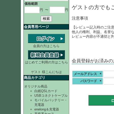
価格範囲
ゲストの方でも
円
〜
円
注意事項
検索
会員専用ページ
【レビュー記入時のご注
他人の権利、利益、名誉
レビュー内容が不適切と
会員の方はこちら
会員登録がお済みの
はじめてご利用の方はこちら
ゲスト 様こんにちは
メールアドレス
商品カテゴリ
(必
パスワード
須)
オリジナル商品
(必
白紙QSLカード
須)
USBコネクトケーブル
モバイルバッテリー・
充電器
enelong＆充電器
高級革ケース