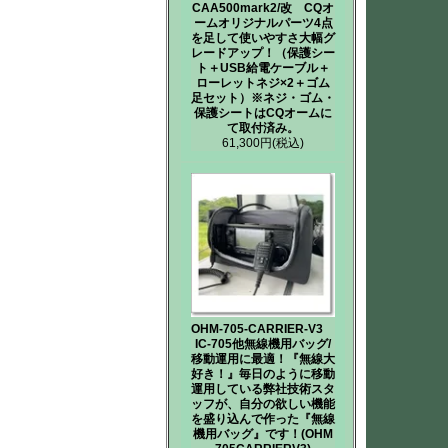
CAA500mark2/改 CQオ
ームオリジナルパーツ4点
を足して使いやすさ大幅グ
レードアップ！（保護シー
ト＋USB給電ケーブル＋
ローレットネジ×2＋ゴム
足セット）※ネジ・ゴム・
保護シートはCQオームに
て取付済み。
61,300円
(税込)
OHM-705-CARRIER-V3
IC-705他無線機用バッグ/
移動運用に最適！『無線大
好き！』毎日のように移動
運用している弊社技術スタ
ッフが、自分の欲しい機能
を盛り込んで作った『無線
機用バッグ』です！(OHM