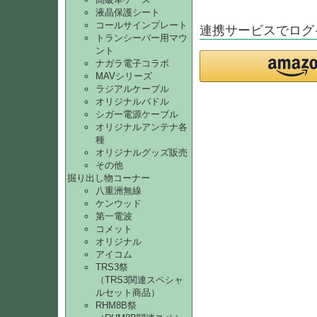
液晶保護シート
コールサインプレート
連携サービスでログ
トランシーバー用マウ
ント
ナガラ電子コラボ
MAVシリーズ
ラジアルケーブル
オリジナルパドル
シガー電源ケーブル
オリジナルアンテナ各
種
オリジナルグッズ販売
その他
掘り出し物コーナー
八重洲無線
ケンウッド
第一電波
コメット
オリジナル
アイコム
TRS3祭
（TRS3関連スペシャ
ルセット商品）
RHM8B祭