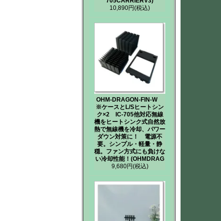
705CARRIERV3)
10,890円
(税込)
OHM-DRAGON-FIN-W
※ケースとL/Sヒートシン
ク×2 IC-705他対応無線
機をヒートシンク式自然放
熱で無線機を冷却、パワー
ダウン対策に！ 電源不
要。シンプル・軽量・静
穏。ファン方式にも負けな
い冷却性能！(OHMDRAG
9,680円
(税込)