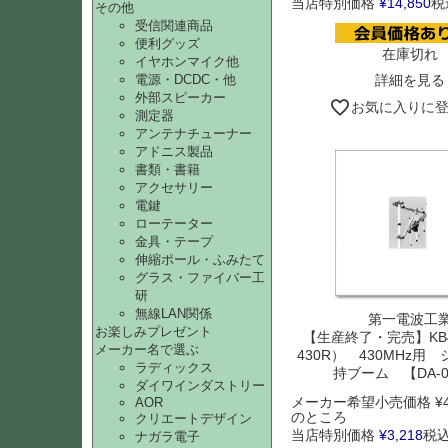
当店特別価格
¥
14,850
税
その他
受信関連商品
便利グッズ
在庫切れ
イヤホンマイク他
詳細を見る
電源・DCDC・他
外部スピーカー
お気に入りに
測定器
アンテナチューナー
アドニス製品
書類・書籍
アクセサリー
電鍵
ローテーター
金具・テープ
伸縮ポール・ふみたて
グラス・ファイバー工
研
無線LAN関係
第一電波工
お楽しみプレゼント
【生産終了・完売】KB4
メーカー名で選ぶ
430R） 430MHz用
ラディックス
持ブーム 【DA-0
ダイワインダストリー
メーカー希望小売価格
¥
AOR
のところ
クリエートデザイン
当店特別価格
¥
3,218
税
ナガラ電子