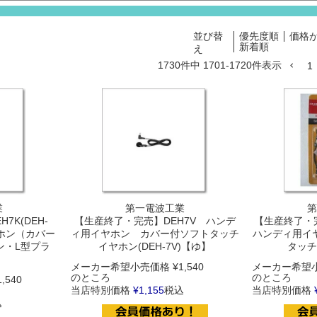
並び替
優先度順
価格
新着順
え
1730
件中
1701
-
1720
件表示
1
業
第一電波工業
第
7K(DEH-
【生産終了・完売】DEH7V ハンデ
【生産終了・完売
ヤホン（カバー
ィ用イヤホン カバー付ソフトタッチ
ハンディ用イ
ン・L型プラ
イヤホン(DEH-7V)【ゆ】
タッチ
メーカー希望小売価格
¥
1,540
メーカー希望
のところ
のところ
1,540
当店特別価格
¥
1,155
税込
当店特別価格
込