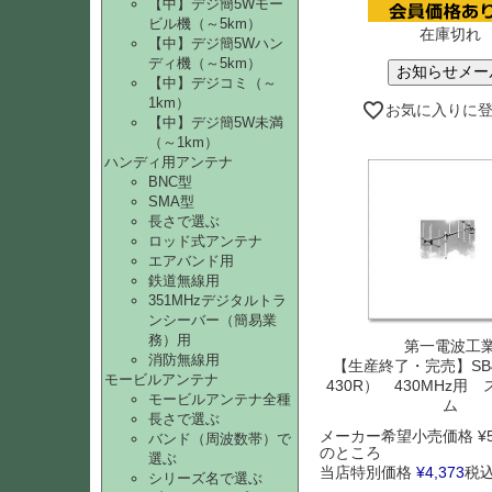
【中】デジ簡5Wモー
ビル機（～5km）
在庫切れ
【中】デジ簡5Wハン
ディ機（～5km）
お知らせメー
【中】デジコミ（～
1km）
お気に入りに
【中】デジ簡5W未満
（～1km）
ハンディ用アンテナ
BNC型
SMA型
長さで選ぶ
ロッド式アンテナ
エアバンド用
鉄道無線用
351MHzデジタルトラ
ンシーバー（簡易業
務）用
第一電波工
消防無線用
【生産終了・完売】SB4
モービルアンテナ
430R） 430MHz用
モービルアンテナ全種
ム
長さで選ぶ
メーカー希望小売価格
¥
バンド（周波数帯）で
のところ
選ぶ
当店特別価格
¥
4,373
税
シリーズ名で選ぶ