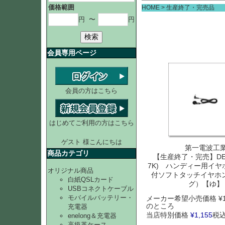
価格範囲
HOME
生産終了・完売品
円
〜
円
検索
会員専用ページ
会員の方はこちら
はじめてご利用の方はこちら
ゲスト 様こんにちは
第一電波工
商品カテゴリ
【生産終了・完売】DEH
7K) ハンディー用イ
オリジナル商品
付ソフトタッチイヤホ
白紙QSLカード
グ）【ゆ】
USBコネクトケーブル
モバイルバッテリー・
メーカー希望小売価格
¥
のところ
充電器
当店特別価格
¥
1,155
税
enelong＆充電器
高級革ケース