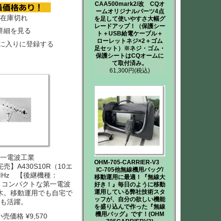
CAA500mark2/改 CQオ
ームオリジナルパーツ4点
在庫切れ
を足して使いやすさ大幅グ
レードアップ！（保護シー
詳細を見る
ト＋USB給電ケーブル＋
ローレットネジ×2＋ゴム
に入りに登録する
足セット）※ネジ・ゴム・
保護シートはCQオームに
て取付済み。
61,300円
(税込)
一電波工業
OHM-705-CARRIER-V3
】A430S10R（10エ
IC-705他無線機用バッグ/
MHz 【後継機種：
移動運用に最適！『無線大
R2】コンパクトな第一電波
好き！』毎日のように移動
運用している弊社技術スタ
木。移動運用でも自宅で
ッフが、自分の欲しい機能
も活躍。
を盛り込んで作った『無線
機用バッグ』です！(OHM
小売価格
¥
9,570