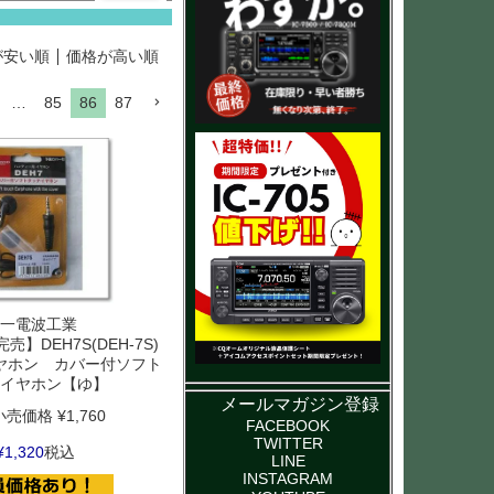
が安い順
価格が高い順
…
85
86
87
一電波工業
】DEH7S(DEH-7S)
ヤホン カバー付ソフト
イヤホン【ゆ】
メールマガジン登録
小売価格
¥
1,760
FACEBOOK
TWITTER
¥
1,320
税込
LINE
INSTAGRAM