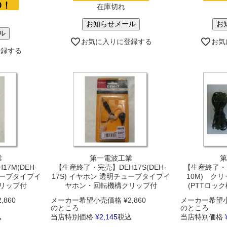
在庫切れ
お知らせメール
お
ル
お気に入りに登録する
お気
登録する
業
第一電波工業
第
7M(DEH-
【生産終了・完売】DEH17S(DEH-
【生産終了・完
ューブタイプイ
17S) イヤホン 透明チューブタイプイ
10M) ク
リップ付
ヤホン・回転機構クリップ付
(PTTロッ
2,860
メーカー希望小売価格
¥
2,860
メーカー希望
のところ
のところ
込
当店特別価格
¥
2,145
税込
当店特別価格