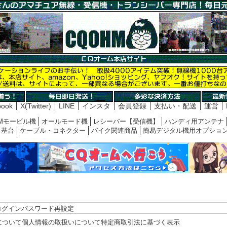
book
X(Twitter)
LINE
インスタ
会員登録
支払い・配送
運営
Mモービル機
オールモード機
レシーバー【受信機】
ハンディ用アンテナ
基台
ケーブル・コネクター
バイク関連商品
簡易デジタル機用オプショ
ログイン
パスワード再設定
について
個人情報の取扱いについて
特定商取引法に基づく表示