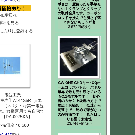
単さは一度使ったら手放せ
ない！クランプとクリップ
の取付金具です。カーボン
在庫切れ
ロッドを挟んでも潰さず落
とさないちょうど良
詳細を見る
3,872円
(税込)
に入りに登録する
CW-ONE GHDキー×CQオ
ームコラボパドル パドル
業界で最も売れ続けている
一電波工業
NO.1モデルです！ 初心
売】A144S5R（5エ
者の方から上級者の方まで
z コンパクトな第一電波
幅広くお勧め！ 低速から
高速まで。硬めで癖がない
木。移動運用でも自宅で
のが特徴です！ 見た目よ
【DA-0075KA】
りも重く安定性
23,746円
(税込)
小売価格
¥
8,580