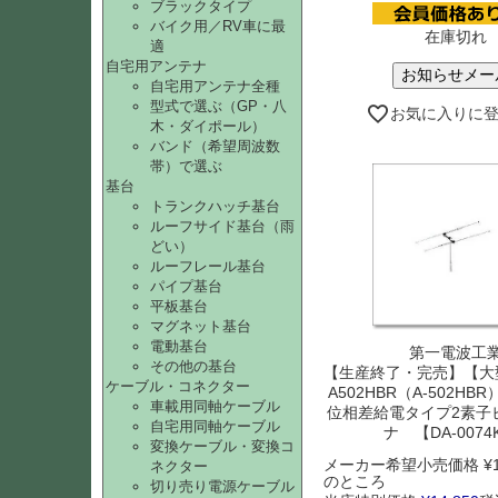
ブラックタイプ
バイク用／RV車に最
在庫切れ
適
自宅用アンテナ
お知らせメー
自宅用アンテナ全種
型式で選ぶ（GP・八
お気に入りに
木・ダイポール）
バンド（希望周波数
帯）で選ぶ
基台
トランクハッチ基台
ルーフサイド基台（雨
どい）
ルーフレール基台
パイプ基台
平板基台
マグネット基台
電動基台
第一電波工
その他の基台
【生産終了・完売】【大
ケーブル・コネクター
A502HBR（A-502HB
車載用同軸ケーブル
位相差給電タイプ2素子
自宅用同軸ケーブル
ナ 【DA-0074
変換ケーブル・変換コ
メーカー希望小売価格
¥
ネクター
のところ
切り売り電源ケーブル