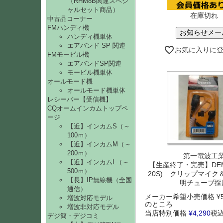
（RHM8B関連スペシ
ャルセット商品）
在庫切れ
中古品コーナー
FMハンディ機
お知らせメー
ハンディ機単体
エアバンド SP 関連
お気に入りに
FMモービル機
エアバンドSP関連
モービル機単体
オールモード機
オールモード機単体
レシーバー【受信機】
CQオームインカムトップペ
ージ
【近】インカムS（～
100ｍ）
【近】インカムM（～
200ｍ）
第一電波工
【近】インカムL（～
【生産終了・完売】DEM2
500ｍ）
20S) クリップマイ
【長】IP無線機（全国
明チューブ採
通信）
メーカー希望小売価格
¥
増波対応モデル
のところ
増波非対応モデル
当店特別価格
¥
4,290
税
デジ簡・デジコミ