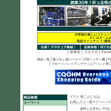
初来店
メルマガ
Face
商品一覧
掘り出し物コーナー
FMハンディ機
F
ブロードバンドアンテナ
エアバンド用
ゲスト 様こんにちは
商品検索
お気に入り一覧
マイページ
キーワード
送料とお支払い方法