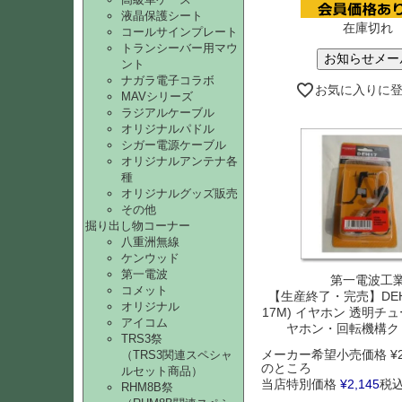
液晶保護シート
在庫切れ
コールサインプレート
トランシーバー用マウ
お知らせメー
ント
ナガラ電子コラボ
お気に入りに
MAVシリーズ
ラジアルケーブル
オリジナルパドル
シガー電源ケーブル
オリジナルアンテナ各
種
オリジナルグッズ販売
その他
掘り出し物コーナー
八重洲無線
ケンウッド
第一電波
第一電波工
コメット
【生産終了・完売】DEH1
オリジナル
17M) イヤホン 透明チ
アイコム
ヤホン・回転機構ク
TRS3祭
メーカー希望小売価格
¥
（TRS3関連スペシャ
のところ
ルセット商品）
当店特別価格
¥
2,145
税
RHM8B祭