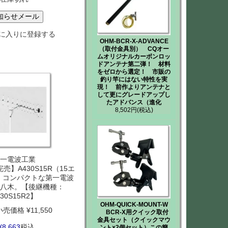
知らせメール
に入りに登録する
OHM-BCR-X-ADVANCE
（取付金具別） CQオー
ムオリジナルカーボンロッ
ドアンテナ第二弾！ 材料
をゼロから選定！ 市販の
釣り竿にはない特性を実
現！ 前作よりアンテナと
して更にグレードアップし
たアドバンス（進化
8,502円
(税込)
一電波工業
】A430S15R（15エ
z コンパクトな第一電波
八木。【後継機種：
430S15R2】
OHM-QUICK-MOUNT-W
小売価格
¥
11,550
BCR-X用クイック取付
金具セット（クイックマウ
¥
8,663
税込
ント×2個セット）この簡