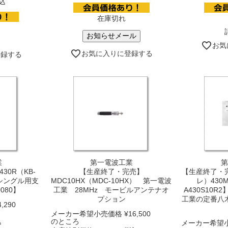
込
在庫切れ
お知らせメール
お気
お気に入りに登録する
登録する
業
第一電波工業
第
30R（KB-
【生産終了・完売】
【生産終了・完売
 シングル用支
MDC10HX（MDC-10HX） 第一電波
レ）430
080】
工業 28MHz モービルアンテナオ
A430S10
プション
工業の定番八
4,290
メーカー希望小売価格
¥
16,500
込
のところ
メーカー希望