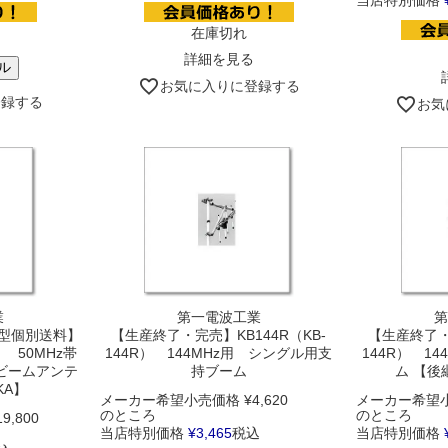
当店特別価格
在庫切れ
詳細を見る
ル
お気に入りに登録する
登録する
お気
業
第一電波工業
第
型個別送料】
【生産終了・完売】KB144R（KB-
【生産終了・完
R） 50MHz帯
144R） 144MHz用 シングル用支
144R） 1
ビームアンテ
持ブーム
ム 【後
KA】
メーカー希望小売価格
¥
4,620
メーカー希望
のところ
のところ
19,800
当店特別価格
¥
3,465
税込
当店特別価格