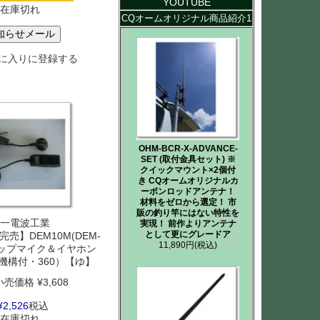
YOUTUBE
在庫切れ
CQオームオリジナル商品紹介1
知らせメール
に入りに登録する
OHM-BCR-X-ADVANCE-
SET (取付金具セット) ※
クイックマウント×2個付
き CQオームオリジナルカ
ーボンロッドアンテナ！
材料をゼロから選定！ 市
販の釣り竿にはない特性を
一電波工業
実現！ 前作よりアンテナ
として更にグレードア
売】DEM10M(DEM-
11,890円
(税込)
リップマイク＆イヤホン
ク機構付・360）【ゆ】
小売価格
¥
3,608
¥
2,526
税込
在庫切れ