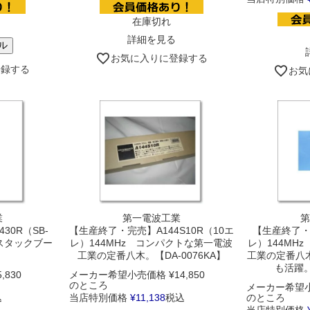
在庫切れ
詳細を見る
ル
お気に入りに登録する
登録する
お気
業
第一電波工業
第
30R（SB-
【生産終了・完売】A144S10R（10エ
【生産終了・完
 スタックブー
レ）144MHz コンパクトな第一電波
レ）144MH
工業の定番八木。【DA-0076KA】
工業の定番八
も活躍。
5,830
メーカー希望小売価格
¥
14,850
のところ
メーカー希望
込
当店特別価格
¥
11,138
税込
のところ