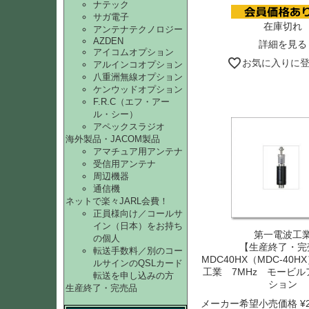
ナテック
サガ電子
在庫切れ
アンテナテクノロジー
AZDEN
詳細を見る
アイコムオプション
お気に入りに
アルインコオプション
八重洲無線オプション
ケンウッドオプション
F.R.C（エフ・アー
ル・シー）
アペックスラジオ
海外製品・JACOM製品
アマチュア用アンテナ
受信用アンテナ
周辺機器
通信機
ネットで楽々JARL会費！
正員様向け／コールサ
イン（日本）をお持ち
第一電波工
の個人
【生産終了・完
転送手数料／別のコー
MDC40HX（MDC-40
ルサインのQSLカード
工業 7MHz モービ
転送を申し込みの方
ション
生産終了・完売品
メーカー希望小売価格
¥