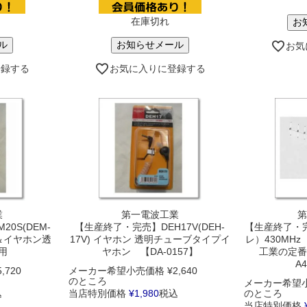
在庫切れ
お
ル
お知らせメール
お気
登録する
お気に入りに登録する
業
第一電波工業
第
0S(DEM-
【生産終了・完売】DEH17V(DEH-
【生産終了・完売
ク＆イヤホン透
17V) イヤホン 透明チューブタイプイ
レ）430MH
用
ヤホン 【DA-0157】
工業の定番
A
5,720
メーカー希望小売価格
¥
2,640
のところ
メーカー希望
込
当店特別価格
¥
1,980
税込
のところ
当店特別価格