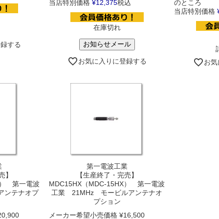
当店特別価格
¥
12,375
税込
のところ
当店特別価格
在庫切れ
お知らせメール
登録する
お気に入りに登録する
お気
業
第一電波工業
売】
【生産終了・完売】
HX） 第一電波
MDC15HX（MDC-15HX） 第一電波
ルアンテナオプ
工業 21MHz モービルアンテナオ
プション
20,900
メーカー希望小売価格
¥
16,500