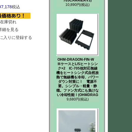
705CARRIERV3)
10,890円
(税込)
¥
7,178
税込
在庫切れ
詳細を見る
に入りに登録する
OHM-DRAGON-FIN-W
※ケースとL/Sヒートシン
ク×2 IC-705他対応無線
機をヒートシンク式自然放
熱で無線機を冷却、パワー
ダウン対策に！ 電源不
要。シンプル・軽量・静
穏。ファン方式にも負けな
い冷却性能！(OHMDRAG
9,680円
(税込)