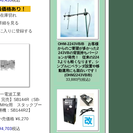
¥
6,435
税込
在庫切れ
詳細を見る
に入りに登録する
OHM-2243VB/B お客様
からのご要望が多かった2
243VBの背面持ちバージ
ョンが発売！ 従来の224
3よりも軽くなります。シ
ンプルにベランダ設置や移
動運用にも面白いです！
(OHM2243VB/B)
33,880円
(税込)
一電波工業
売】SB144R（SB-
44MHz用 スタックブー
継機：SB144R2】
小売価格
¥
6,270
¥
4,703
税込